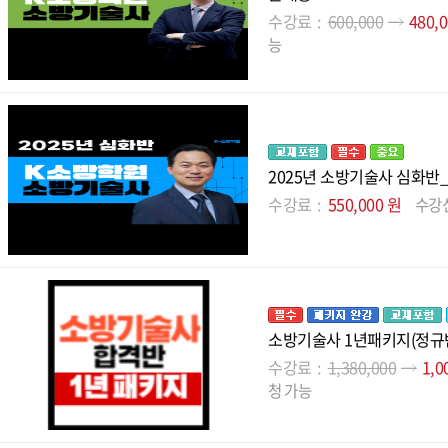
수강료
600,000
480,
능
2025년 소방기술사 심화반
수강료
550,000 원
수강
소방기술사 1년패키지(정규
수강료
1,380,000
1,0
청 가능