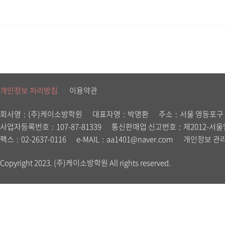
개인정보 처리방침
이용약관
회사명
(주)케이소방학원
대표자명
박명환
주소
서울 영등포구 
사업자등록번호
107-87-81339
통신판매업 신고번호
제2012-서울
팩스
02-2637-0116
e-MAIL
aa1401@naver.com
개인정보 관
Copyright 2023. (주)케이소방학원 All rights reserved.