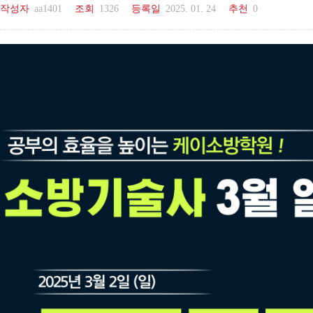
작성자
aa1401
조회
1326
등록일
2025. 01. 24
추천
0